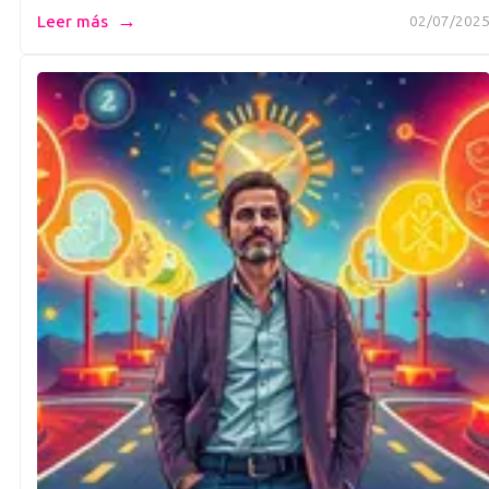
→
Leer más
02/07/202