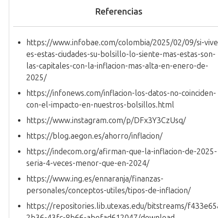
Referencias
https://www.infobae.com/colombia/2025/02/09/si-vive
es-estas-ciudades-su-bolsillo-lo-siente-mas-estas-son-
las-capitales-con-la-inflacion-mas-alta-en-enero-de-
2025/
https://infonews.com/inflacion-los-datos-no-coinciden-
con-el-impacto-en-nuestros-bolsillos.html
https://www.instagram.com/p/DFx3Y3CzUsq/
https://blog.aegon.es/ahorro/inflacion/
https://indecom.org/afirman-que-la-inflacion-de-2025-
seria-4-veces-menor-que-en-2024/
https://www.ing.es/ennaranja/finanzas-
personales/conceptos-utiles/tipos-de-inflacion/
https://repositories.lib.utexas.edu/bitstreams/f433e65
2b36-43fc-8b66-abefad612047/download